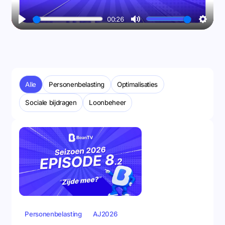
00:26
Play
Mute
Setti
Alle
Personenbelasting
Optimalisaties
Sociale bijdragen
Loonbeheer
Personenbelasting
AJ2026