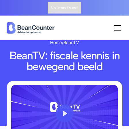
No items found.
Home
/
BeanTV
BeanTV: fiscale kennis in
bewegend beeld
Play