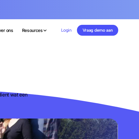
er ons
Resources
Login
Vraag demo aan
ient wat een