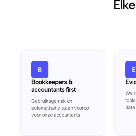
Elke
B
E
Bookkeepers &
Evi
accountants first
We z
tool
Gebruiksgemak en
data 
automatisatie staan voorop
voor onze accountants