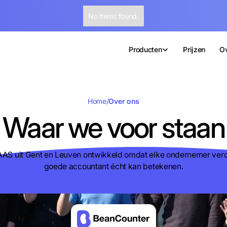
No items found.
Producten
Prijzen
Ov
Home
/
Over ons
Waar we voor staan
AAS uit Gent en Leuven ontwikkeld omdat elke ondernemer verd
goede accountant écht kan betekenen.