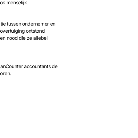
ook menselijk.
uatie tussen ondernemer en
overtuiging ontstond
en nood die ze allebei
eanCounter accountants de
oren.